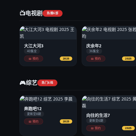
📺
电视剧
热播6部
大江大河3
庆余年2
40集全
36集全
2025
2025
📅 预约
📅 预约
🎮
综艺
热门6档
奔跑吧12
更新至8期
向往的生活7
更新至6期
2025
📅 预约
2025
📅 预约