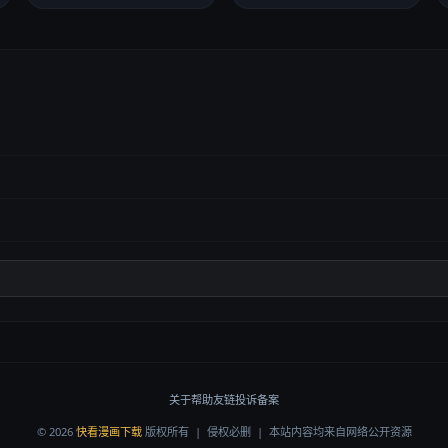
关于
帮助
友链
投诉
备案
© 2026
快看漫画下载
版权所有 | 侵权必删 | 本站内容均来自网络公开资源