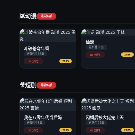
👾
动漫
连载6部
仙逆
更新至36集
斗破苍穹年番
更新至112集
2025
📅 预约
2025
📅 预约
🎥
短剧
爆款6部
我在八零年代当后妈
闪婚后被大佬宠上天
更新至18集
更新至24集
2025
2025
📅 预约
📅 预约